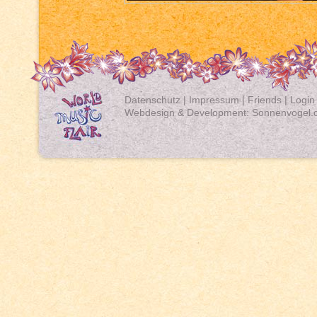
Datenschutz
|
Impressum
|
Friends
|
Login
Webdesign & Development:
Sonnenvogel.