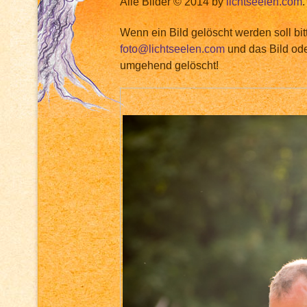
Alle Bilder © 2014 by
lichtseelen.com
.
Wenn ein Bild gelöscht werden soll bit
foto@lichtseelen.com
und das Bild ode
umgehend gelöscht!