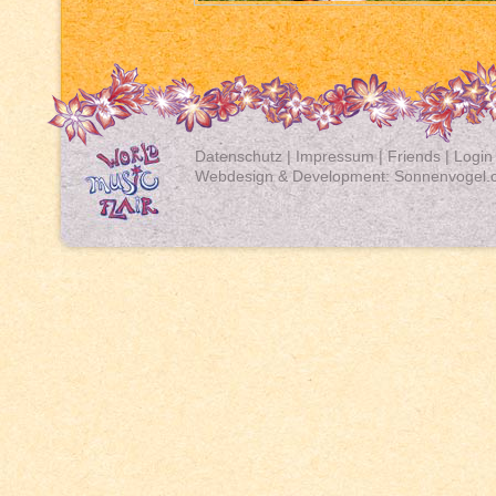
Datenschutz
|
Impressum
|
Friends
|
Login
Webdesign & Development:
Sonnenvogel.