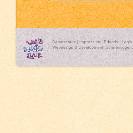
Datenschutz
|
Impressum
|
Friends
|
Login
Webdesign & Development:
Sonnenvogel.