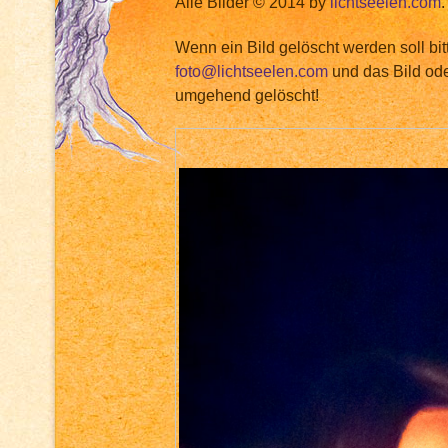
Alle Bilder © 2014 by
lichtseelen.com
.
Wenn ein Bild gelöscht werden soll bit
foto@lichtseelen.com
und das Bild ode
umgehend gelöscht!