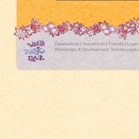
Datenschutz
|
Impressum
|
Friends
|
Login
Webdesign & Development:
Sonnenvogel.