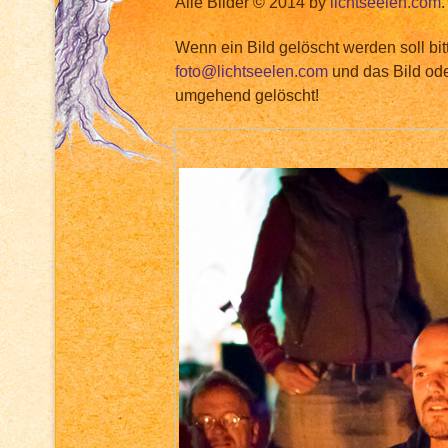
Alle Bilder © 2014 by
lichtseelen.com
.
Wenn ein Bild gelöscht werden soll bit
foto@lichtseelen.com
und das Bild ode
umgehend gelöscht!