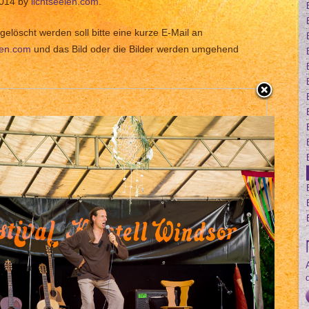
2014 by
lichtseelen.com
.
gelöscht werden soll bitte eine kurze E-Mail an
len.com
und das Bild oder die Bilder werden umgehend