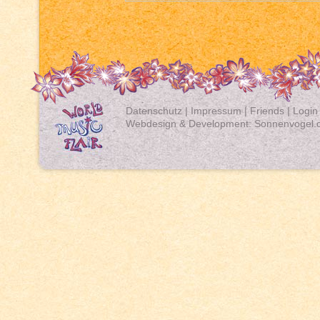
Datenschutz
|
Impressum
|
Friends
|
Login
Webdesign & Development:
Sonnenvogel.