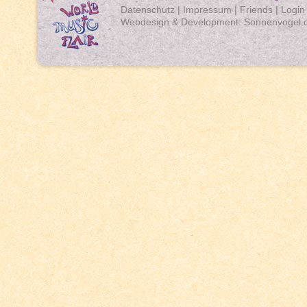
Datenschutz
|
Impressum
|
Friends
|
Login
Webdesign & Development:
Sonnenvogel.