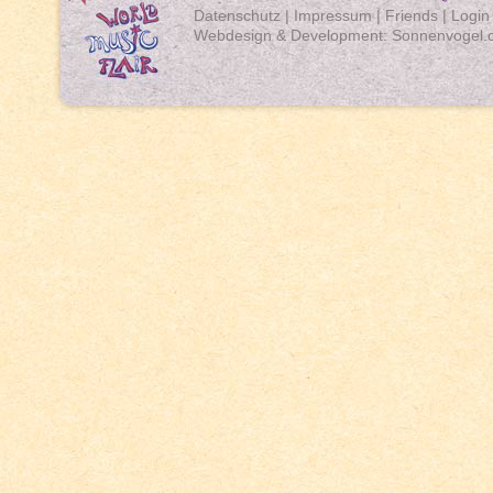
Datenschutz
|
Impressum
|
Friends
|
Login
Webdesign & Development:
Sonnenvogel.