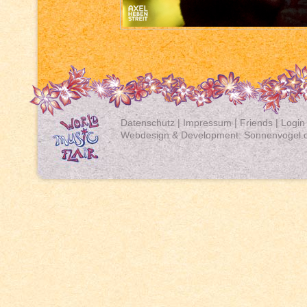
Datenschutz
|
Impressum
|
Friends
|
Login
Webdesign & Development:
Sonnenvogel.