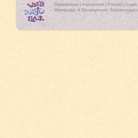
Datenschutz
|
Impressum
|
Friends
|
Login
Webdesign & Development:
Sonnenvogel.