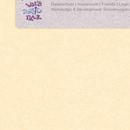
Datenschutz
|
Impressum
|
Friends
|
Login
Webdesign & Development:
Sonnenvogel.