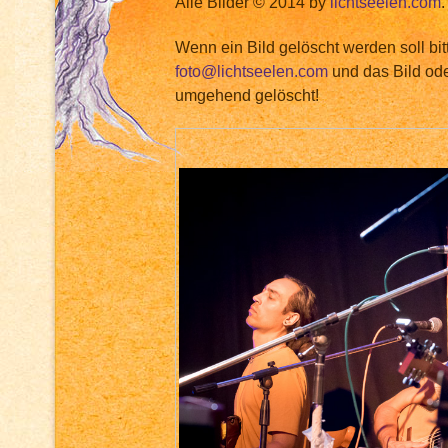
Alle Bilder © 2014 by
lichtseelen.com
.
Wenn ein Bild gelöscht werden soll bit
foto@lichtseelen.com
und das Bild ode
umgehend gelöscht!