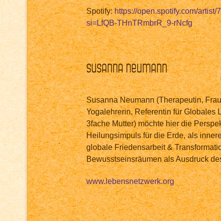
Spotify:
https://open.spotify.com/arti
si=LfQB-THnTRmbrR_9-rNcfg
Susanna Neumann
Susanna Neumann (Therapeutin, Fraue
Yogalehrerin, Referentin für Globales 
3fache Mutter) möchte hier die Perspe
Heilungsimpuls für die Erde, als inner
globale Friedensarbeit & Transformat
Bewusstseinsräumen als Ausdruck des
www.lebensnetzwerk.org