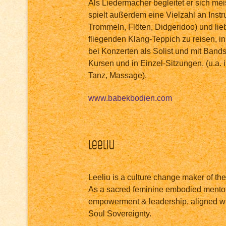
Als Liedermacher begleitet er sich meis
spielt außerdem eine Vielzahl an Instr
Trommeln, Flöten, Didgeridoo) und lieb
fliegenden Klang-Teppich zu reisen, in 
bei Konzerten als Solist und mit Bands,
Kursen und in Einzel-Sitzungen. (u.a.
Tanz, Massage).
www.babekbodien.com
Leeliu
Leeliu is a culture change maker of t
As a sacred feminine embodied mentor
empowerment & leadership, aligned wit
Soul Sovereignty.