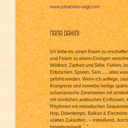
www.johannes-vogt.com
Nana Dakini
Ich liebe es, einen Raum zu erschaffe
und Feiern zu einem Einzigen verschm
Wildheit, Zartheit und Stille, Fühlen, I
Erforschen, Spüren, Sein….. alles was 
gefühlt werden. Wenn ich auflege, zaub
Klangreise und verwebe heilige späris
schamanische Zeremonien mit anstec
mit sinnlichen arabischen Einflüssen, 
Rhythmen mit melodischen Sequenzen,
Hop, Downtempo, Balkan & Electronic
uralten Zukünften.. – mitreißend, durc
hingebungsvoll….”