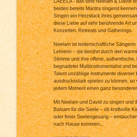
LAEELA - das sind Neelam & David Ma
beiden bereits Mantra singend kenneng
Singen ein Herzstück ihres gemeinsa
diese Liebe auf sehr berührende Art u
Konzerten, Retreats und Gatherings.
Neelam ist leidenschaftliche Sängerin
Lehrerin – sie berührt durch den warm
Stimme und ihre offene, authentische, h
begnadeter Multiinstrumentalist und b
Talent unzählige Instrumente diverser 
ausdrucksstark spielen zu können, so v
jedem Moment einen ganz besonderen
Mit Neelam und David zu singen und i
Balsam für die Seele – ob kraftvolle K
oder freier Seelengesang – eintauchen
nach Hause kommen...