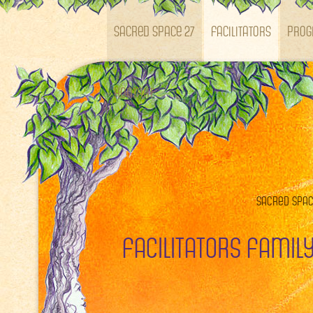
SACRED SPACE 27
Facilitators
Pro
Kontakt
Sacred Space
Facilitators Famil