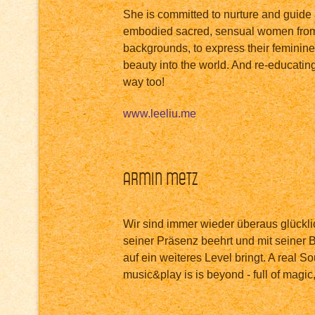
She is committed to nurture and guide
embodied sacred, sensual women from 
backgrounds, to express their feminin
beauty into the world. And re-educati
way too!
www.leeliu.me
Armin Metz
Wir sind immer wieder überaus glückl
seiner Präsenz beehrt und mit seiner 
auf ein weiteres Level bringt. A real 
music&play is is beyond - full of magic,