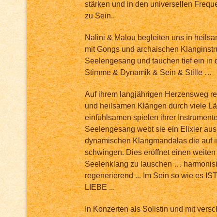
stärken und in den universellen Freq
zu Sein..
Nalini & Malou begleiten uns in heil
mit Gongs und archaischen Klanginstr
Seelengesang und tauchen tief ein in
Stimme & Dynamik & Sein & Stille …
Auf ihrem langjährigen Herzensweg rei
und heilsamen Klängen durch viele Lä
einfühlsamen spielen ihrer Instrument
Seelengesang webt sie ein Elixier au
dynamischen Klangmandalas die auf i
schwingen. Dies eröffnet einen weit
Seelenklang zu lauschen … harmonisie
regenerierend ... Im Sein so wie es IS
LIEBE ...
In Konzerten als Solistin und mit vers