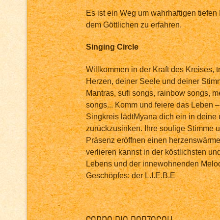
Es ist ein Weg um wahrhaftigen tiefen 
dem Göttlichen zu erfahren.
Singing Circle
Willkommen in der Kraft des Kreises, tr
Herzen, deiner Seele und deiner Stimm
Mantras, sufi songs, rainbow songs, 
songs... Komm und feiere das Leben –
Singkreis lädtMyana dich ein in deine
zurückzusinken. Ihre soulige Stimme u
Präsenz eröffnen einen herzenswärm
verlieren kannst in der köstlichsten un
Lebens und der innewohnenden Melod
Geschöpfes: der L.I.E.B.E
Sonna Pia Parzefall