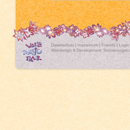
Datenschutz
|
Impressum
|
Friends
|
Login
Webdesign & Development:
Sonnenvogel.