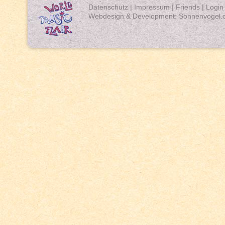
Datenschutz
|
Impressum
|
Friends
|
Login
Webdesign & Development:
Sonnenvogel.