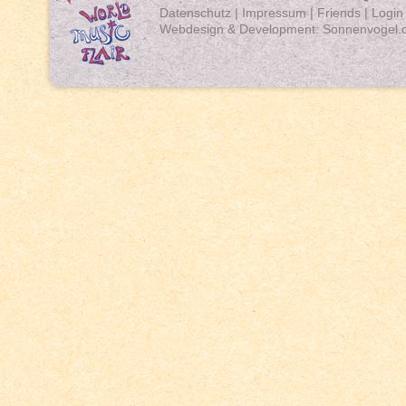
Datenschutz
|
Impressum
|
Friends
|
Login
Webdesign & Development:
Sonnenvogel.