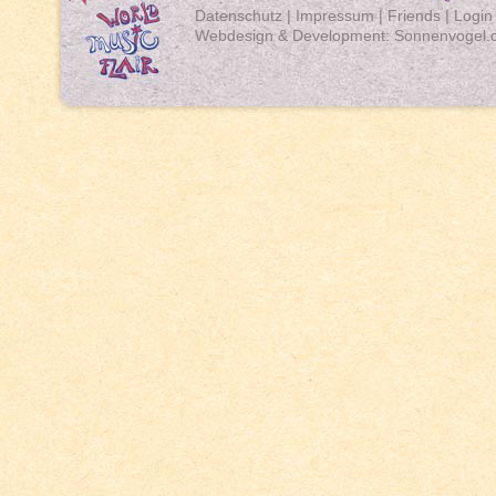
Datenschutz
|
Impressum
|
Friends
|
Login
Webdesign & Development:
Sonnenvogel.