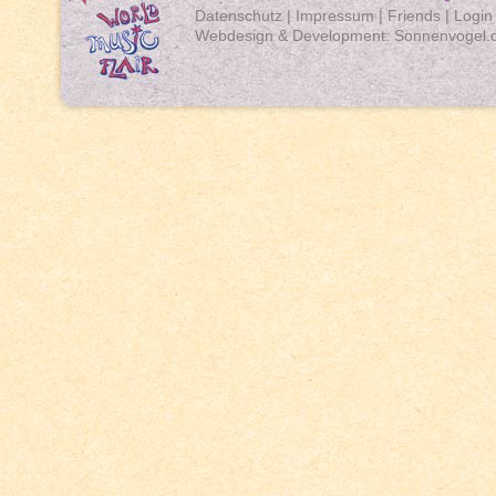
Datenschutz
|
Impressum
|
Friends
|
Login
Webdesign & Development:
Sonnenvogel.